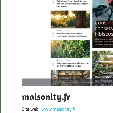
maisonity.fr
Site web :
www.maisonity.fr